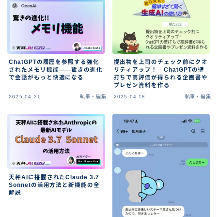
ChatGPTの履歴を参照する強化
提出物を上司のチェック前にクオ
されたメモリ機能――驚きの進化
リティアップ！ ChatGPTの壁
で会話がもっと快適になる
打ちで高評価が得られる企画書や
プレゼン資料を作る
2025.04.21
執筆・編集
2025.04.18
執筆・編集
天秤AIに搭載されたClaude 3.7
Sonnetの活用方法と新機能の全
解説