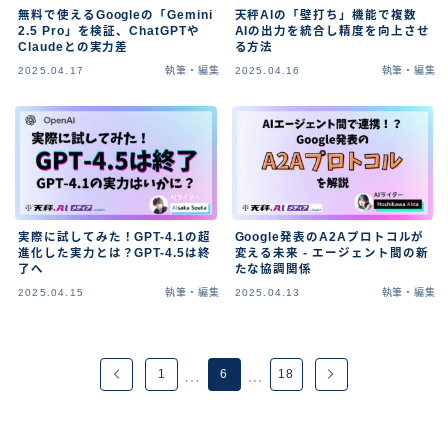
無料で使えるGoogleの「Gemini
天秤AIの「壁打ち」機能で複数
2.5 Pro」を検証、ChatGPTや
AIの出力を統合し精度を向上させ
Claudeとの実力差
る方法
2025.04.17
執筆・編集
2025.04.16
執筆・編集
実際に試してみた！GPT-4.1の超
Google発表のA2Aプロトコルが
進化した実力とは？GPT-4.5は終
変える未来 - エージェント間の新
了へ
たな協調関係
2025.04.15
執筆・編集
2025.04.13
執筆・編集
1
6
18
…
…