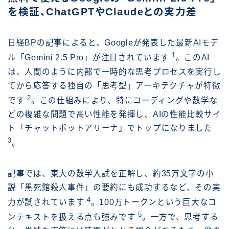
を検証、ChatGPTやClaudeとの実力差
日経BPの記事によると、Googleが発表した最新AIモデ
1
ル「Gemini 2.5 Pro」が注目されています
。このAI
は、人間のように内部で一時的な思考プロセスを実行し
てから応答する独自の「思考型」アーキテクチャが特徴
2
です
。この仕組みにより、特にコーディングや数学な
どの複雑な問題で高い性能を発揮し、AIの性能比較サイ
ト「チャットボットアリーナ」でトップになりました
3
。
記事では、東大の数学入試を正解し、約35万文字の小
説「黒死館殺人事件」の要約にも成功するなど、その実
4
力が試されています
。100万トークンという巨大なコ
5
ンテキストを扱える点も強みです
。一方で、思考する