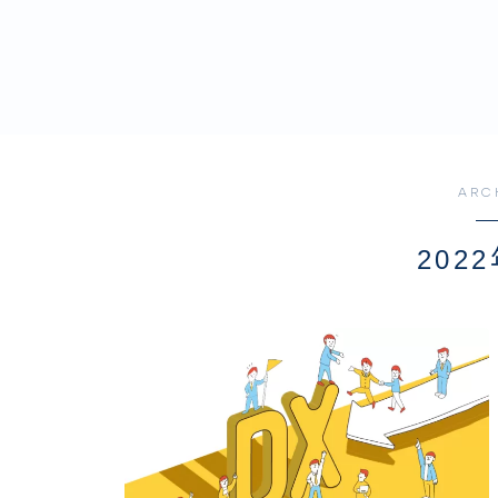
ARC
202