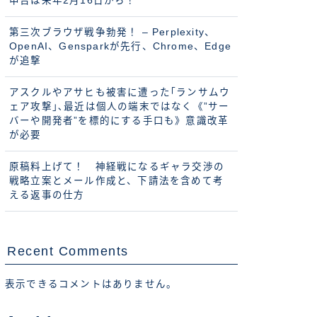
申告は来年2月16日から！
第三次ブラウザ戦争勃発！ – Perplexity、
OpenAI、Gensparkが先行、Chrome、Edge
が追撃
アスクルやアサヒも被害に遭った｢ランサムウ
ェア攻撃｣､最近は個人の端末ではなく《”サー
バーや開発者”を標的にする手口も》意識改革
が必要
原稿料上げて！ 神経戦になるギャラ交渉の
戦略立案とメール作成と、下請法を含めて考
える返事の仕方
Recent Comments
表示できるコメントはありません。