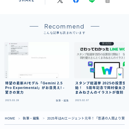
SHARE
Recommend
こんな記事も読まれています
待望の最新AIモデル「Gemini 2.5
スタンプ総選挙 2025の投票受
Pro Experimental」がお目見え! -
始！ 5周年記念で岡村優太さ
驚きの実力
まみねさんのイラストが復刻
2025.03.28
2025.02.07
執筆・編集
執
Follow Me
HOME
執筆・編集
2025年はAIエージェント元年！「普通の人間より賢い
＞
＞