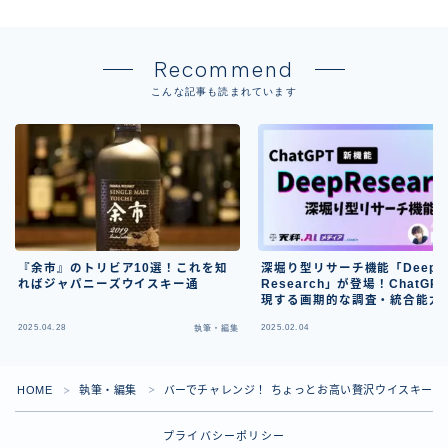
Recommend
こんな記事も読まれています
『余市』のトリビア10選！これを知
深堀り型リサーチ機能「Deep
ればジャパニーズウイスキー通
Research」が登場！ChatGP
現する画期的な調査・統合能力
2025.04.28
2025.02.04
執筆・編集
執
Follow Me
HOME
執筆・編集
バーでチャレンジ！ ちょっとお高い贅沢ウイスキー、2
＞
＞
プライバシーポリシー